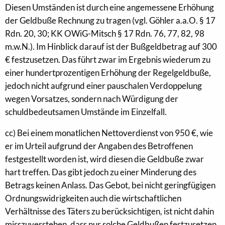
Diesen Umständen ist durch eine angemessene Erhöhung
der Geldbuße Rechnung zu tragen (vgl. Göhler a.a.O. § 17
Rdn. 20, 30; KK OWiG-Mitsch § 17 Rdn. 76, 77, 82, 98
m.w.N.). Im Hinblick darauf ist der Bußgeldbetrag auf 300
€ festzusetzen. Das führt zwar im Ergebnis wiederum zu
einer hundertprozentigen Erhöhung der Regelgeldbuße,
jedoch nicht aufgrund einer pauschalen Verdoppelung
wegen Vorsatzes, sondern nach Würdigung der
schuldbedeutsamen Umstände im Einzelfall.
cc) Bei einem monatlichen Nettoverdienst von 950 €, wie
er im Urteil aufgrund der Angaben des Betroffenen
festgestellt worden ist, wird diesen die Geldbuße zwar
hart treffen. Das gibt jedoch zu einer Minderung des
Betrags keinen Anlass. Das Gebot, bei nicht geringfügigen
Ordnungswidrigkeiten auch die wirtschaftlichen
Verhältnisse des Täters zu berücksichtigen, ist nicht dahin
misszuverstehen, dass nur solche Geldbußen festzusetzen