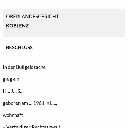
OBERLANDESGERICHT
KOBLENZ
BESCHLUSS
In der Bußgeldsache
g e g e n
H… J… S…,
geboren am … 1961 in L…,
wohnhaft
– Verteidiger:Rechtsanwalt