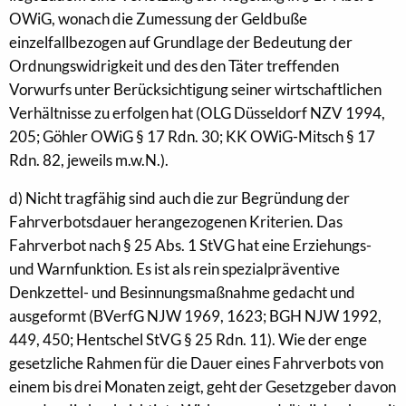
OWiG, wonach die Zumessung der Geldbuße
einzelfallbezogen auf Grundlage der Bedeutung der
Ordnungswidrigkeit und des den Täter treffenden
Vorwurfs unter Berücksichtigung seiner wirtschaftlichen
Verhältnisse zu erfolgen hat (OLG Düsseldorf NZV 1994,
205; Göhler OWiG § 17 Rdn. 30; KK OWiG-Mitsch § 17
Rdn. 82, jeweils m.w.N.).
d) Nicht tragfähig sind auch die zur Begründung der
Fahrverbotsdauer herangezogenen Kriterien. Das
Fahrverbot nach § 25 Abs. 1 StVG hat eine Erziehungs-
und Warnfunktion. Es ist als rein spezialpräventive
Denkzettel- und Besinnungsmaßnahme gedacht und
ausgeformt (BVerfG NJW 1969, 1623; BGH NJW 1992,
449, 450; Hentschel StVG § 25 Rdn. 11). Wie der enge
gesetzliche Rahmen für die Dauer eines Fahrverbots von
einem bis drei Monaten zeigt, geht der Gesetzgeber davon