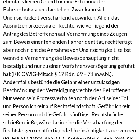
ebenfalls keinen Grund für eine Erhöhung der
Fahrverbotsdauer darstellen. Zwar kann sich
Uneinsichtigkeit verschärfend auswirken. Allein das
Ausnutzen prozessualer Rechte, wie vorliegend der
Antrag des Betroffenen auf Vernehmung eines Zeugen
zum Beweis einer fehlenden Fahreridentität, rechtfertigt
aber noch nicht die Annahme von Uneinsichtigkeit, selbst
wenn die Vernehmung die Beweisbehauptung nicht
bestätigt und nur zu einer Verfahrensverzögerung geführt
hat (KK OWiG-Mitsch § 17 Rdn. 69 – 71 m.w.N.).
Andernfalls bestünde die Gefahr einer unzulässigen
Beschränkung der Verteidigungsrechte des Betroffenen.
Nur wenn sein Prozessverhalten nach der Art seiner Tat
und Persönlichkeit auf Rechtsfeindschaft, Gefährlichkeit
seiner Person und die Gefahr künftiger Rechtsbrüche
schließen ließe, wäre darin eine die Verschärfung der
Rechtsfolgen rechtfertigende Uneinsichtigkeit zu erkennen
(BGH NStZ 1983, 453; OLG Koblenz NStZ 1985, 369; KK