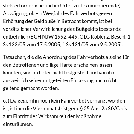
stets erforderliche und im Urteil zu dokumentierende)
Abwägung, ob ein Wegfall des Fahrverbots gegen
Erhöhung der Geldbuße in Betracht kommt, ist bei
vorsätzlicher Verwirklichung des Bußgeldtatbestands
entbehrlich (BGH NJW 1992, 449; OLG Koblenz, Beschl. 1
Ss 133/05 vom 17.5.2005, 1 Ss 131/05 vom 9.5.2005).
Tatsachen, die die Anordnung des Fahrverbots als eine für
den Betroffenen unbillige Härte erscheinen lassen
könnten, sind im Urteil nicht festgestellt und von ihm
ausweislich seiner mitgeteilten Einlassung auch nicht
geltend gemacht worden.
cc) Da gegen ihn noch kein Fahrverbot verhängt worden
ist, ist ihm die Viermonatsfrist gem. § 25 Abs. 2a StVG bis
zum Eintritt der Wirksamkeit der Maßnahme
einzuräumen.