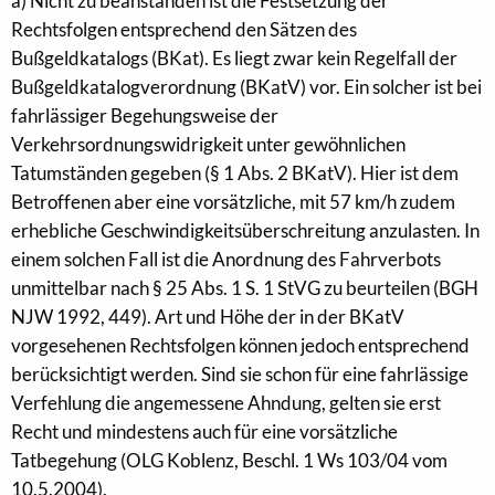
a) Nicht zu beanstanden ist die Festsetzung der
Rechtsfolgen entsprechend den Sätzen des
Bußgeldkatalogs (BKat). Es liegt zwar kein Regelfall der
Bußgeldkatalogverordnung (BKatV) vor. Ein solcher ist bei
fahrlässiger Begehungsweise der
Verkehrsordnungswidrigkeit unter gewöhnlichen
Tatumständen gegeben (§ 1 Abs. 2 BKatV). Hier ist dem
Betroffenen aber eine vorsätzliche, mit 57 km/h zudem
erhebliche Geschwindigkeitsüberschreitung anzulasten. In
einem solchen Fall ist die Anordnung des Fahrverbots
unmittelbar nach § 25 Abs. 1 S. 1 StVG zu beurteilen (BGH
NJW 1992, 449). Art und Höhe der in der BKatV
vorgesehenen Rechtsfolgen können jedoch entsprechend
berücksichtigt werden. Sind sie schon für eine fahrlässige
Verfehlung die angemessene Ahndung, gelten sie erst
Recht und mindestens auch für eine vorsätzliche
Tatbegehung (OLG Koblenz, Beschl. 1 Ws 103/04 vom
10.5.2004).