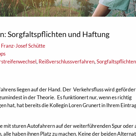
n: Sorgfaltspflichten und Haftung
 Franz-Josef Schütte
pps
rstreifenwechsel
,
Reißverschlussverfahren
,
Sorgfaltspflichte
fahrens liegen auf der Hand. Der Verkehrsfluss wird gefördert
zumindest in der Theorie. Es funktionert nur, wenn es richtig
n hat, hat bereits die Kollegin Loren Grunert in Ihrem Eintr
 mit sturen Autofahrern auf der weiterführenden Spur oder a
 alle haben ihnen Platz zu machen. Keine der beiden Alternati