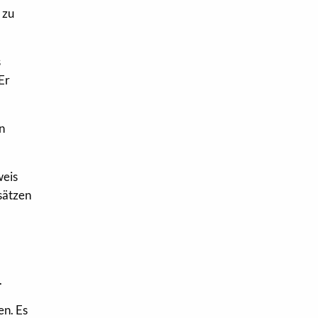
 zu
s
Er
n
weis
sätzen
.
en. Es