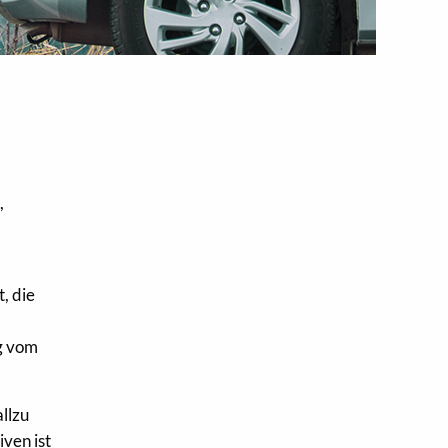
n
,
, die
ag vom
llzu
ven ist