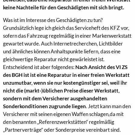
keine Nachteile für den Geschädigten mit sich bringt.
Was ist im Interesse des Geschädigten zu tun?
Grundsätzlich lege ich gleich das Serviceheft des KFZ vor,
sofern das Fahrzeug regelmäßig in einer Markenwerkstatt
gewartet wurde. Auch Internetrecherchen, Lichtbilder
und ähnliches können Anhaltspunkte liefern, dass eine
gleichwertige Reparatur nicht gewärleistet ist.
Entscheidend ist aber folgendes:
Nach Ansicht des VI ZS
des BGH ist ist eine Reparatur in einer freien Werkstatt
unzumutbar, wenn sie nur kostengünstiger sei, weil ihr
nicht die (markt-)üblichen Preise dieser Werkstatt,
sondern mit dem Versicherer ausgehandelten
Sonderkonditionen zugrunde liegen
. Jetzt kann man den
Versicherer mit seinen eigenen Waffen schlagen,da mit
den benannten „Referenzwerkstätten“ regelmäßig
„Partnerverträge“ oder Sonderpreise vereinbart sind.