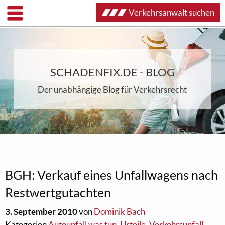
Verkehrsanwalt suchen
SCHADENFIX.DE - BLOG
Der unabhängige Blog für Verkehrsrecht
BGH: Verkauf eines Unfallwagens nach
Restwertgutachten
3. September 2010
von
Dominik Bach
Kategorien
Autounfall was tun
,
Urteile
,
Verkehrsunfall