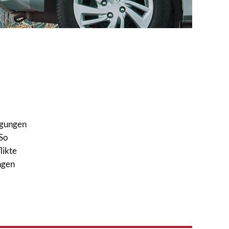
ngungen
 So
likte
ngen