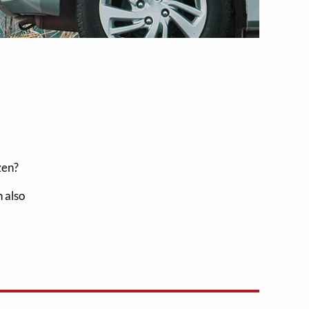
zen?
 also