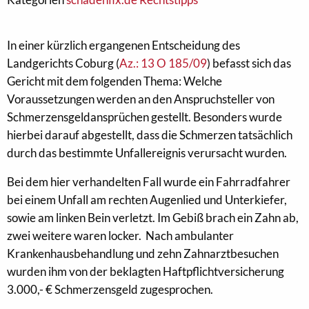
In einer kürzlich ergangenen Entscheidung des
Landgerichts Coburg (
Az.: 13 O 185/09
) befasst sich das
Gericht mit dem folgenden Thema: Welche
Voraussetzungen werden an den Anspruchsteller von
Schmerzensgeldansprüchen gestellt. Besonders wurde
hierbei darauf abgestellt, dass die Schmerzen tatsächlich
durch das bestimmte Unfallereignis verursacht wurden.
Bei dem hier verhandelten Fall wurde ein Fahrradfahrer
bei einem Unfall am rechten Augenlied und Unterkiefer,
sowie am linken Bein verletzt. Im Gebiß brach ein Zahn ab,
zwei weitere waren locker. Nach ambulanter
Krankenhausbehandlung und zehn Zahnarztbesuchen
wurden ihm von der beklagten Haftpflichtversicherung
3.000,- € Schmerzensgeld zugesprochen.