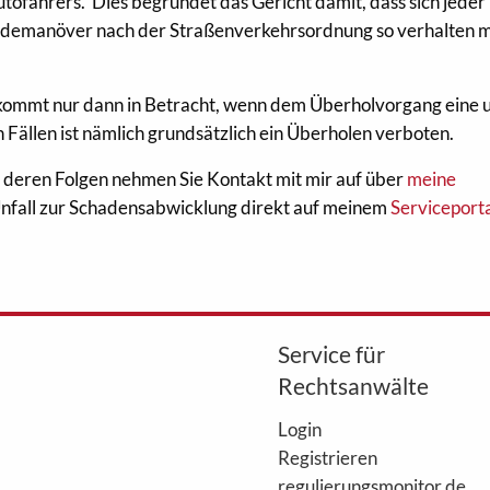
ofahrers. Dies begründet das Gericht damit, dass sich jeder
demanöver nach der Straßenverkehrsordnung so verhalten m
kommt nur dann in Betracht, wenn dem Überholvorgang eine 
 Fällen ist nämlich grundsätzlich ein Überholen verboten.
 deren Folgen nehmen Sie Kontakt mit mir auf über
meine
Unfall zur Schadensabwicklung direkt auf meinem
Serviceport
Service für
Rechtsanwälte
Login
Registrieren
regulierungsmonitor.de