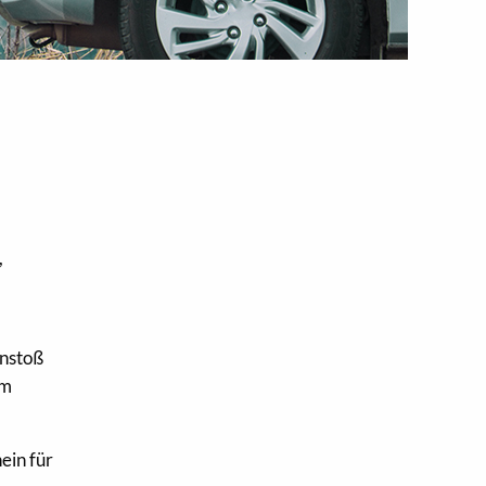
,
enstoß
em
ein für