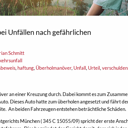
i Unfällen nach gefährlichen
rian Schmitt
kehrsunfall
sbeweis
,
haftung
,
Überholmanöver
,
Unfall
,
Urteil
,
verschulden
över an einer Kreuzung durch. Dabei kommt es zum Zusamm
Auto. Dieses Auto hatte zum überholen angesetzt und fährt d
ite. An beiden Fahrzeugen entstehen beträchtliche Schäden.
tgerichts München ( 345 C 15055/09) spricht der erste Ansch