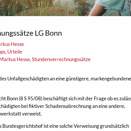
hnungssätze LG Bonn
rkus Hesse
pps
,
Urteile
Markus Hesse
,
Stundenverrechnungssätze
 des Unfallgeschädigten an eine günstigere, markenge­bunden
t Bonn (8 S 95/08) beschäftigt sich mit der Frage ob es zulässi
chädigten bei fiktiver Schadensabrechnung an eine andere,
erkstatt verweist.
Bundesgerichtshof ist eine solche Verweisung grund­sätzlich