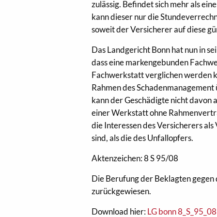
zulässig. Befindet sich mehr als 
kann dieser nur die Stundeverrechn
soweit der Versicherer auf diese gü
Das Landgericht Bonn hat nun in se
dass eine markengebunden Fachwer
Fachwerkstatt verglichen werden k
Rahmen des Schadenmanagement übe
kann der Geschädigte nicht davon a
einer Werkstatt ohne Rahmenvertrag
die Interessen des Versicherers al
sind, als die des Unfall­opfers.
Aktenzeichen: 8 S 95/08
Die Berufung der Beklagten gegen 
zurückgewiesen.
Download hier:
LG bonn 8_S_95_08