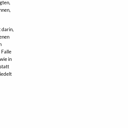
gten,
hnen,
 darin,
denen
m
 Falle
wie in
statt
iedelt