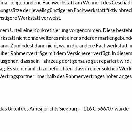
eine markengebundene Fachwerkstatt am Wohnort des Geschädi
ungssätze der jeweils günstigeren Fachwerkstatt fiktiv abrec
nstigere Werkstatt ver­weist.
inem Urteil eine Konkretisierung vorgenommen. Diese besteht
kstatt nicht ohne weiteres mit einer anderen markengebun
ann. Zumindest dann nicht, wenn die andere Fachwerkstatt i
r Rahmenverträge mit dem Versicherer verfügt. In diesem
usgehen, dass sein Fahrzeug dort genauso gut repariert wird, 
. Es steht nämlich zu befürchten, dass in einer solchen Werk
s Vertragspartner innerhalb des Rahmenvertrages höher anges
das Urteil des Amtsgerichts Siegburg – 116 C 566/07 wurde