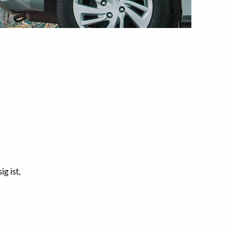
e
g ist,