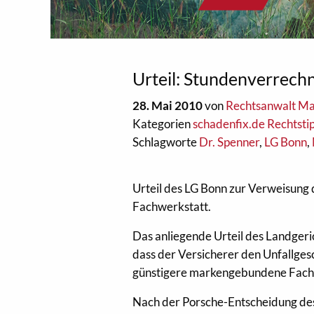
Urteil: Stundenverrec
28. Mai 2010
von
Rechtsanwalt Ma
Kategorien
schadenfix.de Rechtsti
Schlagworte
Dr. Spenner
,
LG Bonn
,
Urteil des LG Bonn zur Verweisung
Fachwerkstatt.
Das anliegende Urteil des Landgerich
dass der Versicherer den Unfallges
günstigere markengebundene Fachw
Nach der Porsche-Entscheidung des 