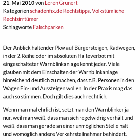
21. Mai 2010
von
Loren Grunert
Kategorien
schadenfix.de Rechtstipps
,
Volkstümliche
Rechtsirrtümer
Schlagworte
Falschparken
Der Anblick haltender Pkw auf Bürgersteigen, Radwegen,
in der 2.Reihe oder im absoluten Halteverbot mit
eingeschalteter Warnblinkanlage kennt jeder. Viele
glauben mit dem Einschalten der Warnblinkanlage
hinreichend deutlich zu machen, dass z.B. Personen in den
Wagen Ein- und Aussteigen wollen. In der Praxis mag das
auch so stimmen. Doch gilt dies auch rechtlich.
Wenn man mal ehrlich ist, setzt man den Warnblinker ja
nur, weil man weiß, dass man sich regelwidrig verhält und
weiß, dass man gerade an einer unmöglichen Stelle hält
und womöglich andere Verkehrsteilnehmer behindert.