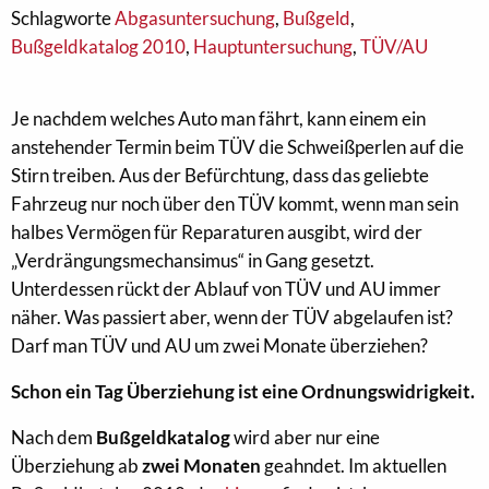
Schlagworte
Abgasuntersuchung
,
Bußgeld
,
Bußgeldkatalog 2010
,
Hauptuntersuchung
,
TÜV/AU
Je nachdem welches Auto man fährt, kann einem ein
anstehender Termin beim TÜV die Schweißperlen auf die
Stirn treiben. Aus der Befürchtung, dass das geliebte
Fahrzeug nur noch über den TÜV kommt, wenn man sein
halbes Vermögen für Reparaturen ausgibt, wird der
„Verdrängungsmechansimus“ in Gang gesetzt.
Unterdessen rückt der Ablauf von TÜV und AU immer
näher. Was passiert aber, wenn der TÜV abgelaufen ist?
Darf man TÜV und AU um zwei Monate überziehen?
Schon ein Tag Überziehung ist eine Ordnungswidrigkeit.
Nach dem
Bußgeldkatalog
wird aber nur eine
Überziehung ab
zwei Monaten
geahndet. Im aktuellen