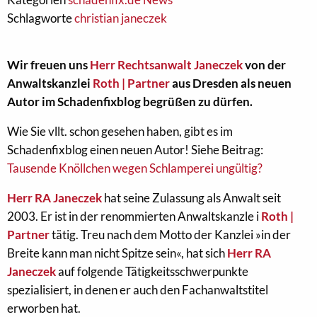
Schlagworte
christian janeczek
Wir freuen uns
Herr Rechtsanwalt Janeczek
von der
Anwaltskanzlei
Roth | Partner
aus Dresden als neuen
Autor im Schadenfixblog begrüßen zu dürfen.
Wie Sie vllt. schon gesehen haben, gibt es im
Schadenfixblog einen neuen Autor! Siehe Beitrag:
Tausende Knöllchen wegen Schlamperei ungültig?
Herr RA Janeczek
hat seine Zulassung als Anwalt seit
2003. Er ist in der renommierten Anwaltskanzle i
Roth |
Partner
tätig. Treu nach dem Motto der Kanzlei »in der
Breite kann man nicht Spitze sein«, hat sich
Herr RA
Janeczek
auf folgende Tätigkeitsschwerpunkte
spezialisiert, in denen er auch den Fachanwaltstitel
erworben hat.