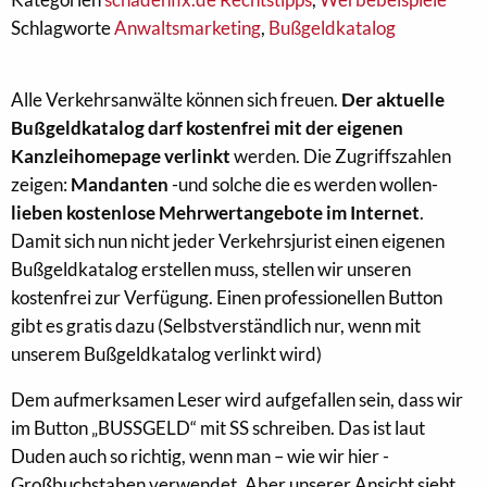
Schlagworte
Anwaltsmarketing
,
Bußgeldkatalog
Alle Verkehrsanwälte können sich freuen.
Der aktuelle
Bußgeldkatalog darf kostenfrei mit der eigenen
Kanzleihomepage verlinkt
werden. Die Zugriffszahlen
zeigen:
Mandanten
-und solche die es werden wollen-
lieben kostenlose Mehrwertangebote im Internet
.
Damit sich nun nicht jeder Verkehrsjurist einen eigenen
Bußgeldkatalog erstellen muss, stellen wir unseren
kostenfrei zur Verfügung. Einen professionellen Button
gibt es gratis dazu (Selbstverständlich nur, wenn mit
unserem Bußgeldkatalog verlinkt wird)
Dem aufmerksamen Leser wird aufgefallen sein, dass wir
im Button „BUSSGELD“ mit SS schreiben. Das ist laut
Duden auch so richtig, wenn man – wie wir hier -
Großbuchstaben verwendet. Aber unserer Ansicht sieht