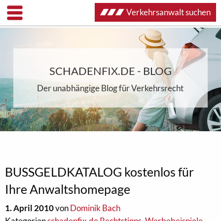
Verkehrsanwalt suchen
SCHADENFIX.DE - BLOG
Der unabhängige Blog für Verkehrsrecht
BUSSGELDKATALOG kostenlos für
Ihre Anwaltshomepage
1. April 2010
von
Dominik Bach
Kategorien
schadenfix.de Rechtstipps
,
Werbebeispiele