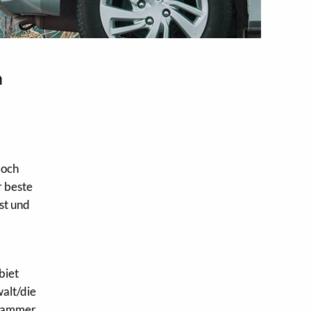
n
Doch
r beste
st und
biet
alt/die
skammer