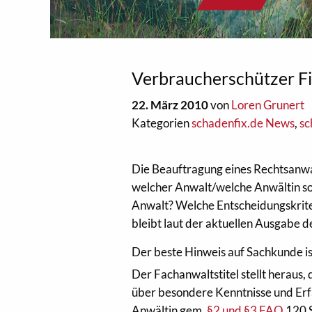
Verbraucherschützer Fi
22. März 2010
von
Loren Grunert
Kategorien
schadenfix.de News
,
sc
Die Beauftragung eines Rechtsanwal
welcher Anwalt/welche Anwältin sol
Anwalt? Welche Entscheidungskrite
bleibt laut der aktuellen Ausgabe d
Der beste Hinweis auf Sachkunde ist
Der Fachanwaltstitel stellt heraus
über besondere Kenntnisse und Erf
Anwältin gem.
§2 und §3 FAO
120 S