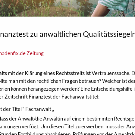
nanztest zu anwaltlichen Qualitätssiegel
hadenfix.de Zeitung
ts mit der Klärung eines Rechtsstreits ist Vertrauenssache. 
lte man mit den rechtlichen Fragen betrauen? Welcher ist de
rien können herangezogen werden? Eine Entscheidungshilfe i
er Zeitschrift Finanztest der Fachanwaltstitel:
 der Titel “ Fachanwalt „
, dass der Anwalt/die Anwältin auf einem bestimmten Rechtsge
ahrungen verfügt. Um diesen Titel zu erwerben, muss der Anw
tunden Fortbildung absolvieren, Prüfungen vor der Anwalt