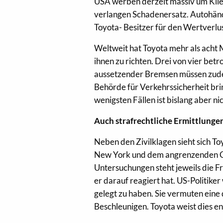
USA werben derzeit massiv um Klie
verlangen Schadenersatz. Autohänd
Toyota- Besitzer für den Wertverlus
Weltweit hat Toyota mehr als acht
ihnen zu richten. Drei von vier be
aussetzender Bremsen müssen zudem
Behörde für Verkehrssicherheit bri
wenigsten Fällen ist bislang aber ni
Auch strafrechtliche Ermittlunge
Neben den Zivilklagen sieht sich T
New York und dem angrenzenden Con
Untersuchungen steht jeweils die F
er darauf reagiert hat. US-Politiker
gelegt zu haben. Sie vermuten eine
Beschleunigen. Toyota weist dies e