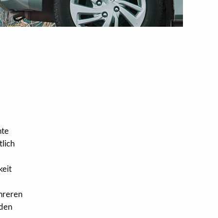
hte
tlich
keit
ehreren
 den