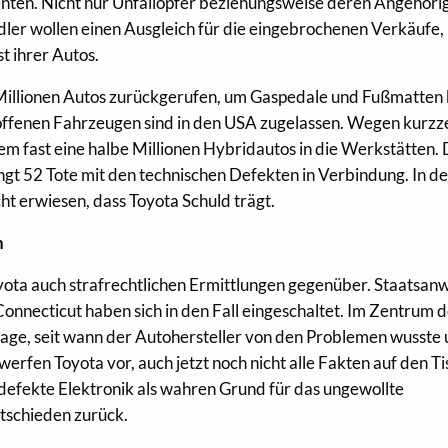
nten. Nicht nur Unfallopfer beziehungsweise deren Angehöri
ler wollen einen Ausgleich für die eingebrochenen Verkäufe,
t ihrer Autos.
 Millionen Autos zurückgerufen, um Gaspedale und Fußmatten 
troffenen Fahrzeugen sind in den USA zugelassen. Wegen kurzze
 fast eine halbe Millionen Hybridautos in die Werkstätten. 
ngt 52 Tote mit den technischen Defekten in Verbindung. In d
cht erwiesen, dass Toyota Schuld trägt.
n
oyota auch strafrechtlichen Ermittlungen gegenüber. Staatsanw
necticut haben sich in den Fall eingeschaltet. Im Zentrum 
rage, seit wann der Autohersteller von den Problemen wusste
 werfen Toyota vor, auch jetzt noch nicht alle Fakten auf den T
 defekte Elektronik als wahren Grund für das ungewollte
ntschieden zurück.