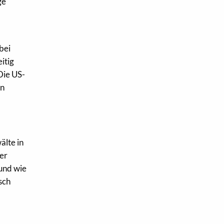
ge
bei
itig
Die US-
en
älte in
der
 und wie
isch