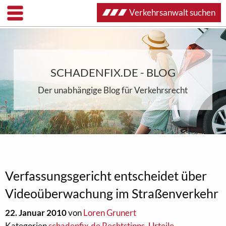
Verkehrsanwalt suchen
SCHADENFIX.DE - BLOG
Der unabhängige Blog für Verkehrsrecht
Verfassungsgericht entscheidet über
Videoüberwachung im Straßenverkehr
22. Januar 2010
von
Loren Grunert
Kategorien
schadenfix.de Rechtstipps
,
Urteile
,