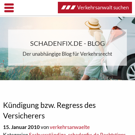
Verkehrsanwalt suchen
SCHADENFIX.DE - BLOG
Der unabhängige Blog für Verkehrsrecht
Kündigung bzw. Regress des
Versicherers
15. Januar 2010
von
verkehrsanwaelte
Kategorien
Sachverständige
,
schadenfix.de Rechtstipps
,