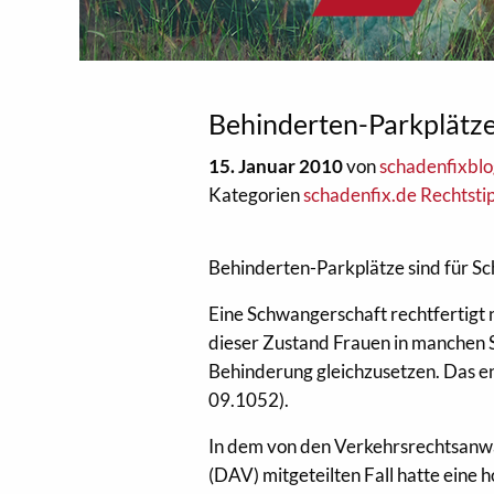
Behinderten-Parkplätze
15. Januar 2010
von
schadenfixbl
Kategorien
schadenfix.de Rechtsti
Behinderten-Parkplätze sind für S
Eine Schwangerschaft rechtfertigt
dieser Zustand Frauen in manchen Si
Behinderung gleichzusetzen. Das e
09.1052).
In dem von den Verkehrsrechtsanwä
(DAV) mitgeteilten Fall hatte eine