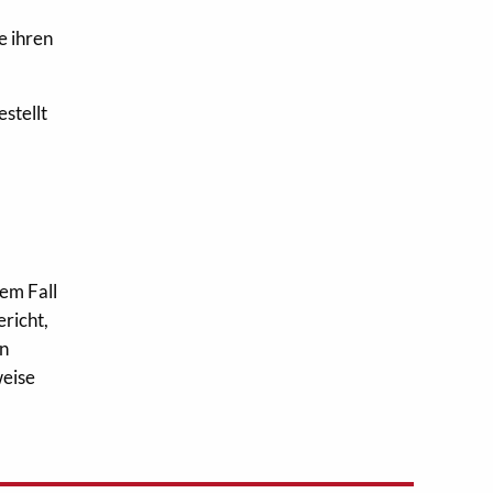
e ihren
stellt
dem Fall
ericht,
en
weise