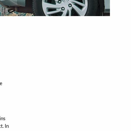
ne
ins
t. In