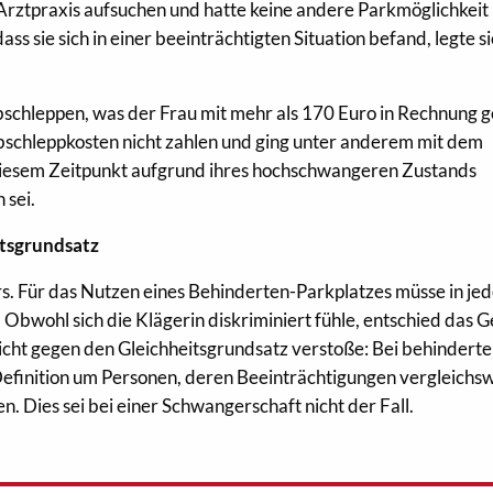
 Arztpraxis aufsuchen und hatte keine andere Parkmöglichkeit
s sie sich in einer beeinträchtigten Situation befand, legte si
bschleppen, was der Frau mit mehr als 170 Euro in Rechnung ge
bschleppkosten nicht zahlen und ging unter anderem mit dem
 diesem Zeitpunkt aufgrund ihres hochschwangeren Zustands
 sei.
itsgrundsatz
rs. Für das Nutzen eines Behinderten-Parkplatzes müsse in je
Obwohl sich die Klägerin diskriminiert fühle, entschied das G
icht gegen den Gleichheitsgrundsatz verstoße: Bei behindert
Definition um Personen, deren Beeinträchtigungen vergleichs
en. Dies sei bei einer Schwangerschaft nicht der Fall.