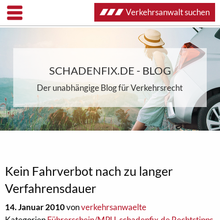
Verkehrsanwalt suchen
SCHADENFIX.DE - BLOG
Der unabhängige Blog für Verkehrsrecht
Kein Fahrverbot nach zu langer
Verfahrensdauer
14. Januar 2010
von
verkehrsanwaelte
Kategorien
Führerschein/MPU
,
schadenfix.de Rechtstipps
,