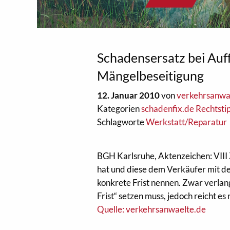
Schadensersatz bei Au
Mängelbeseitigung
12. Januar 2010
von
verkehrsanwa
Kategorien
schadenfix.de Rechtsti
Schlagworte
Werkstatt/Reparatur
BGH Karlsruhe, Aktenzeichen: VIII
hat und diese dem Verkäufer mit d
konkrete Frist nennen. Zwar verla
Frist“ setzen muss, jedoch reicht e
Quelle: verkehrsanwaelte.de