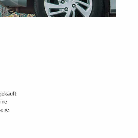
gekauft
eine
sene