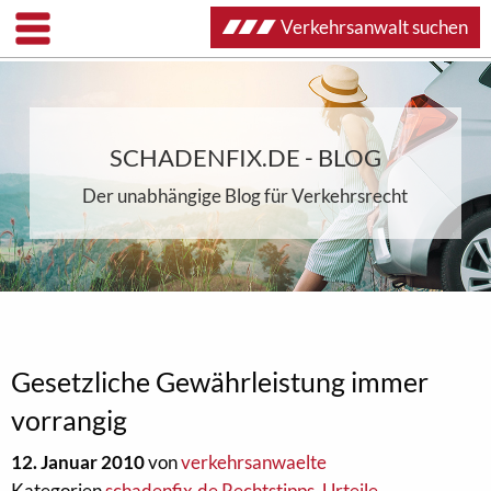
Verkehrsanwalt suchen
SCHADENFIX.DE - BLOG
Der unabhängige Blog für Verkehrsrecht
Gesetzliche Gewährleistung immer
vorrangig
12. Januar 2010
von
verkehrsanwaelte
Kategorien
schadenfix.de Rechtstipps
,
Urteile