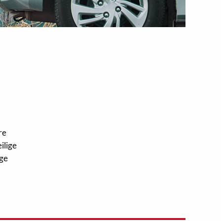
re
ilige
ige