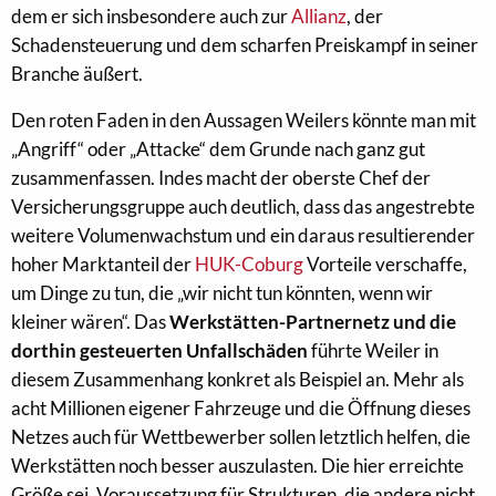
dem er sich insbesondere auch zur
Allianz
, der
Schadensteuerung und dem scharfen Preiskampf in seiner
Branche äußert.
Den roten Faden in den Aussagen Weilers könnte man mit
„Angriff“ oder „Attacke“ dem Grunde nach ganz gut
zusammenfassen. Indes macht der oberste Chef der
Versicherungsgruppe auch deutlich, dass das angestrebte
weitere Volumenwachstum und ein daraus resultierender
hoher Marktanteil der
HUK-Coburg
Vorteile verschaffe,
um Dinge zu tun, die „wir nicht tun könnten, wenn wir
kleiner wären“. Das
Werkstätten-Partnernetz und die
dorthin gesteuerten Unfallschäden
führte Weiler in
diesem Zusammenhang konkret als Beispiel an. Mehr als
acht Millionen eigener Fahrzeuge und die Öffnung dieses
Netzes auch für Wettbewerber sollen letztlich helfen, die
Werkstätten noch besser auszulasten. Die hier erreichte
Größe sei „Voraussetzung für Strukturen, die andere nicht