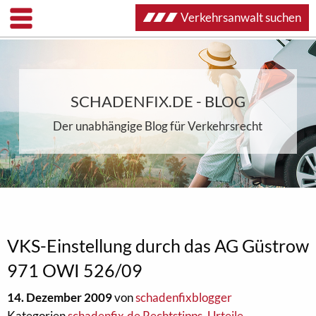
Verkehrsanwalt suchen
SCHADENFIX.DE - BLOG
Der unabhängige Blog für Verkehrsrecht
VKS-Einstellung durch das AG Güstrow
971 OWI 526/09
14. Dezember 2009
von
schadenfixblogger
Kategorien
schadenfix.de Rechtstipps
,
Urteile
,