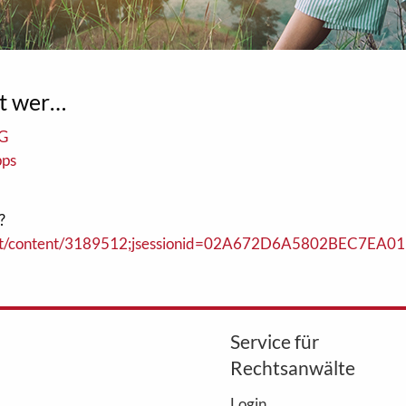
st wer…
AG
pps
?
ervlet/content/3189512;jsessionid=02A672D6A5802BEC7
Service für
Rechtsanwälte
Login