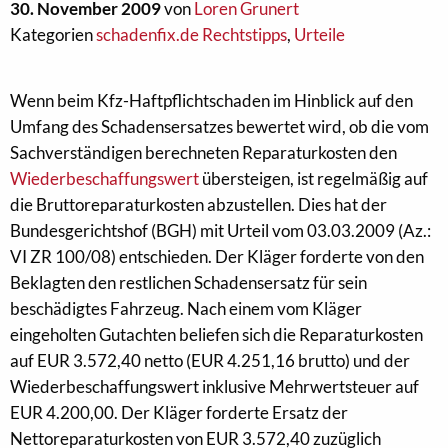
30. November 2009
von
Loren Grunert
Kategorien
schadenfix.de Rechtstipps
,
Urteile
Wenn beim Kfz-Haftpflichtschaden im Hinblick auf den
Umfang des Schadensersatzes bewertet wird, ob die vom
Sachverständigen berechneten Reparaturkosten den
Wiederbeschaffungswert
übersteigen, ist regelmäßig auf
die Bruttoreparaturkosten abzustellen. Dies hat der
Bundesgerichtshof (BGH) mit Urteil vom 03.03.2009 (Az.:
VI ZR 100/08) entschieden. Der Kläger forderte von den
Beklagten den restlichen Schadensersatz für sein
beschädigtes Fahrzeug. Nach einem vom Kläger
eingeholten Gutachten beliefen sich die Reparaturkosten
auf EUR 3.572,40 netto (EUR 4.251,16 brutto) und der
Wiederbeschaffungswert inklusive Mehrwertsteuer auf
EUR 4.200,00. Der Kläger forderte Ersatz der
Nettoreparaturkosten von EUR 3.572,40 zuzüglich