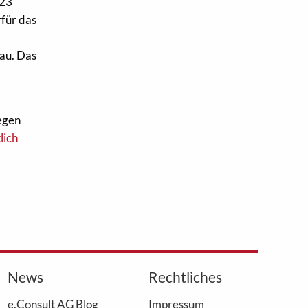
 23
rfür das
au. Das
wegen
lich
News
Rechtliches
e.Consult AG Blog
Impressum