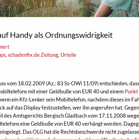
auf Handy als Ordnungswidrigkeit
nert
pps
,
schadenfix.de Zeitung
,
Urteile
uss vom 18.02.2009 (Az.: 83 Ss-OWi 11/09) entschieden, dass
obiltelefons mit einer Geldbuße von EUR 40 und einem
Punkt 
enn ein Kfz-Lenker sein Mobiltelefon, nachdem dieses im Fa
ick auf das Display festzustellen, wer ihn angerufen hat. Gege
teil des Amtsgerichts Bergisch Gladbach vom 17.11.2008 weg
ltelefons eine Geldbuße von EUR 40 verhängt worden. Dage
eingelegt. Das OLG hat die Rechtsbeschwerde nicht zugelasse