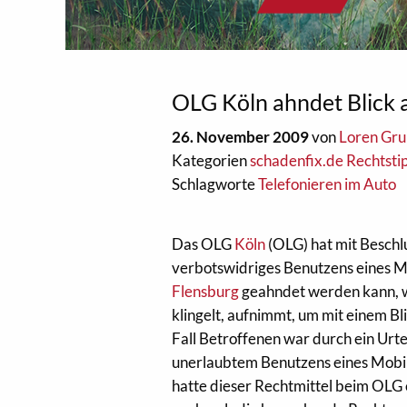
OLG Köln ahndet Blick 
26. November 2009
von
Loren Gru
Kategorien
schadenfix.de Rechtsti
Schlagworte
Telefonieren im Auto
Das OLG
Köln
(OLG) hat mit Beschl
verbotswidriges Benutzens eines M
Flensburg
geahndet werden kann, w
klingelt, aufnimmt, um mit einem Bl
Fall Betroffenen war durch ein Ur
unerlaubtem Benutzens eines Mobi
hatte dieser Rechtmittel beim OLG 