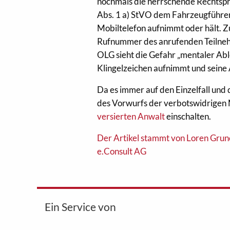
nochmals die herrschende Rechtspr
Abs. 1 a) StVO dem Fahrzeugführer 
Mobiltelefon aufnimmt oder hält. 
Rufnummer des anrufenden Teilneh
OLG sieht die Gefahr „mentaler Ab
Klingelzeichen aufnimmt und sein
Da es immer auf den Einzelfall und
des Vorwurfs der verbotswidrigen
versierten Anwalt
einschalten.
Der Artikel stammt von Loren Grun
e.Consult AG
Ein Service von