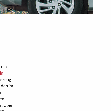
 ein
in
hrzeug
n den im
en
gen
n, aber