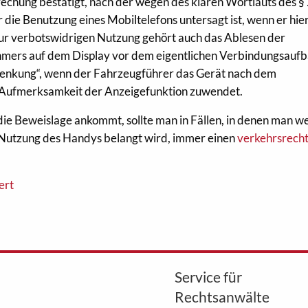
echung bestätigt, nach der wegen des klaren Wortlauts des §
die Benutzung eines Mobiltelefons untersagt ist, wenn er hie
Zur verbotswidrigen Nutzung gehört auch das Ablesen der
mers auf dem Display vor dem eigentlichen Verbindungsaufb
lenkung“, wenn der Fahrzeugführer das Gerät nach dem
e Aufmerksamkeit der Anzeigefunktion zuwendet.
 die Beweislage ankommt, sollte man in Fällen, in denen man 
 Nutzung des Handys belangt wird, immer einen
verkehrsrecht
ert
Service für
Rechtsanwälte