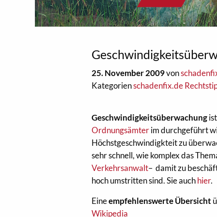
Geschwindigkeitsüberw
25. November 2009
von
schadenfi
Kategorien
schadenfix.de Rechtsti
Geschwindigkeitsüberwachung
is
Ordnungsämter
im durchgeführt wi
Höchstgeschwindigkteit zu überwac
sehr schnell, wie komplex das Thema 
Verkehrsanwalt
– damit zu beschäf
hoch umstritten sind. Sie auch
hier
.
Eine
empfehlenswerte Übersicht
ü
Wikipedia