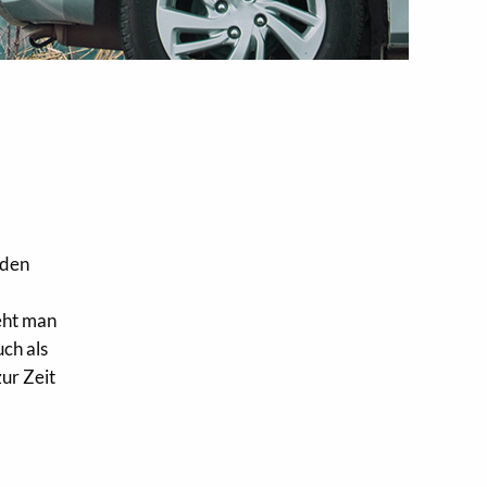
 den
eht man
uch als
ur Zeit