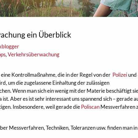
achung ein Überblick
xblogger
pps
,
Verkehrsüberwachung
t eine Kontrollmaßnahme, die in der Regel von der
Polizei
und
rd, um die zugelassene Einhaltung der zulässigen
hen. Wenn man sich ein wenig mit der Materie beschäftigt si
ist. Aber es ist sehr interessant uns spannend sich – gerade a
tigen. Insbesondere, weil gerade die
Poliscan
Messverfahren z
ber Messverfahren, Techniken, Toleranzen usw. finden man in