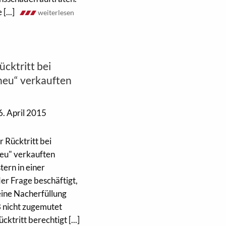
[...]
weiterlesen
cktritt bei
 neu“ verkauften
. April 2015
 Rücktritt bei
neu" verkauften
ern in einer
r Frage beschäftigt,
ine Nacherfüllung
 nicht zugemutet
tritt berechtigt [...]