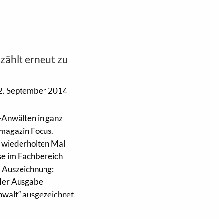
 zählt erneut zu
2. September 2014
p-Anwälten in ganz
nmagazin Focus.
m wiederholten Mal
se im Fachbereich
e Auszeichnung:
 der Ausgabe
nwalt“ ausgezeichnet.