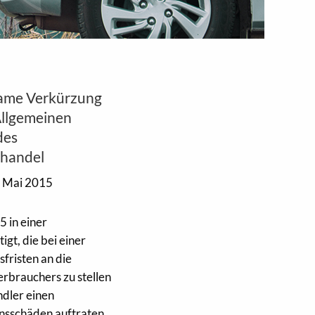
same Verkürzung
Allgemeinen
des
nhandel
 Mai 2015
 in einer
gt, die bei einer
fristen an die
erbrauchers zu stellen
ndler einen
nsschäden auftraten.