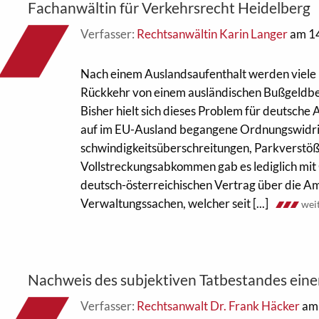
Fachanwältin für Verkehrsrecht Heidelberg
Verfasser:
Rechtsanwältin Karin Langer
am 1
Nach einem Auslandsaufenthalt werden viele 
Rück­kehr von einem ausländischen Bußgeld­b
Bisher hielt sich dieses Prob­lem für deutsche
auf im EU-Ausland began­gene Ordnungs­widrig
schwindig­keitsüberschreitungen, Park­verstöße
Voll­streckungsabkommen gab es lediglich mit
deutsch-österreichi­schen Vertrag über die Amt
Verwaltungssachen, wel­cher seit [...]
wei
Nachweis des subjektiven Tatbestandes eine
Verfasser:
Rechtsanwalt Dr. Frank Häcker
am 