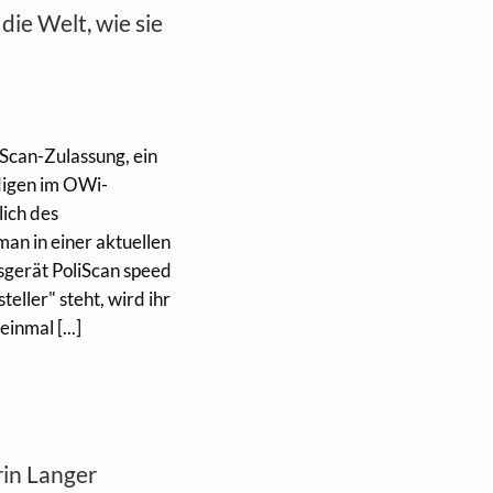
ie Welt, wie sie
iScan-Zulassung, ein
digen im OWi-
lich des
an in einer aktuellen
sgerät PoliScan speed
eller" steht, wird ihr
inmal [...]
rin Langer