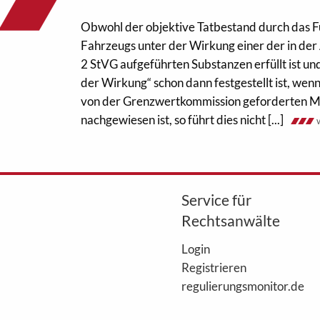
Obwohl der objektive Tatbestand durch das F
Fahrzeugs unter der Wirkung einer der in der
2 StVG aufgeführten Substanzen erfüllt ist u
der Wirkung“ schon dann festgestellt ist, wen
von der Grenzwertkommission geforderten M
nachgewiesen ist, so führt dies nicht [...]
Service für
Rechtsanwälte
Login
Registrieren
regulierungsmonitor.de
WebAkte