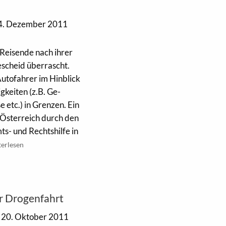
4. Dezember 2011
Reisende nach ihrer
escheid überrascht.
 Autofahrer im Hinblick
keiten (z.B. Ge­
 etc.) in Grenzen. Ein
 Österreich durch den
s- und Rechts­hilfe in
terlesen
r Drogenfahrt
20. Oktober 2011