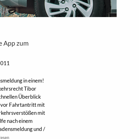
ne App zum
2011
smeldung in einem!
kehrsrecht Tibor
chnellen Überblick
vor Fahrtantritt mit
rkehrsverstößen mit
lfe nach einem
hadensmeldung und /
lesen