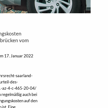
ungskosten
arbrücken vom
m 17. Januar 2022
hrsrecht-saarland-
rteil-des-
-az-4-c-465-20-04/
 regelmäßig auch bei
ngungskosten auf den
ist. Eine