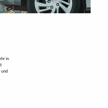
hr in
d
- und