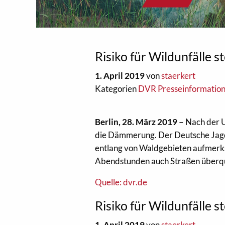
Risiko für Wildunfälle s
1. April 2019
von
staerkert
Kategorien
DVR Presseinformatio
Berlin, 28. März 2019 –
Nach der U
die Dämmerung. Der Deutsche Jagd
entlang von Waldgebieten aufmerks
Abendstunden auch Straßen überq
Quelle: dvr.de
Risiko für Wildunfälle s
1. April 2019
von
staerkert