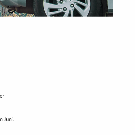
ter
,
m Juni.