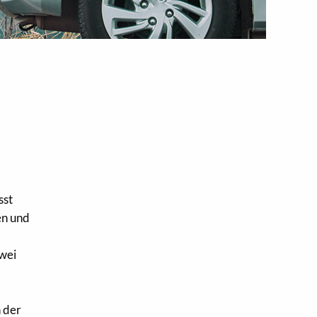
sst
en und
zwei
 der