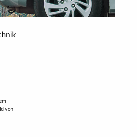
chnik
dem
ld von