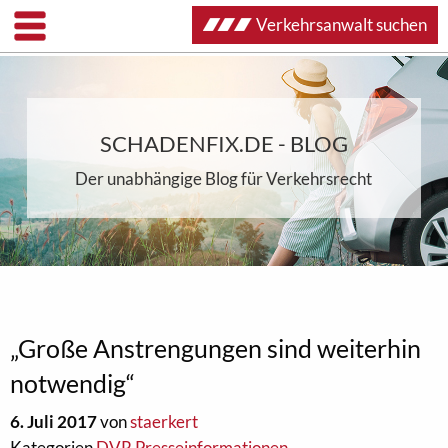
Verkehrsanwalt suchen
SCHADENFIX.DE - BLOG
Der unabhängige Blog für Verkehrsrecht
„Große Anstrengungen sind weiterhin
notwendig“
6. Juli 2017
von
staerkert
Kategorien
DVR Presseinformationen