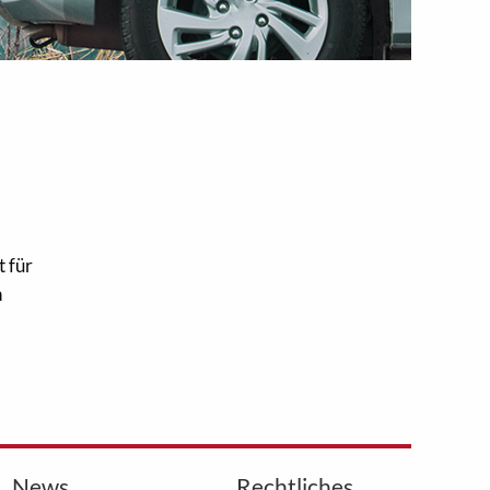
 für
n
News
Rechtliches