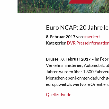
Euro NCAP: 20 Jahre le
8. Februar 2017
von
staerkert
Kategorien
DVR Presseinformatio
Brüssel, 8. Februar 2017 –
Im Febr
Verkehrsministerien, Automobilclu
Jahren wurden über 1.800 Fahrzeug
Menschenleben konnten dadurch g
europaweit als wertvolle Orientier
Quelle: dvr.de