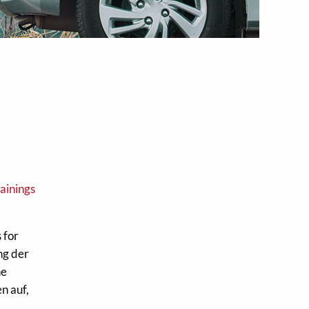
 for
ng der
he
n auf,