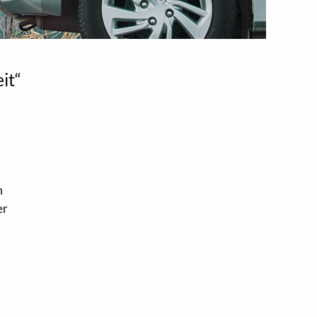
it“
m
er