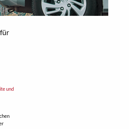
für
schen
er