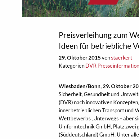
Preisverleihung zum We
Ideen für betriebliche 
29. Oktober 2015
von
staerkert
Kategorien
DVR Presseinformatio
Wiesbaden/Bonn, 29. Oktober 2
Sicherheit, Gesundheit und Umwelts
(DVR) nach innovativen Konzepten,
innerbetrieblichen Transport und 
Wettbewerbs „Unterwegs – aber sic
Umformtechnik GmbH, Platz zwei g
(Süddeutschland) GmbH. Unter all