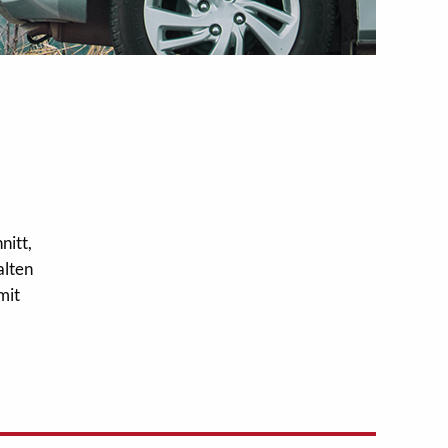
nitt,
alten
mit