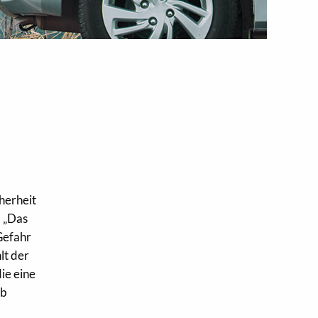
herheit
. „Das
 Gefahr
lt der
ie eine
ab