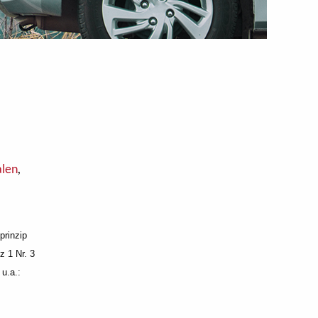
len
,
prinzip
z 1 Nr. 3
u.a.: