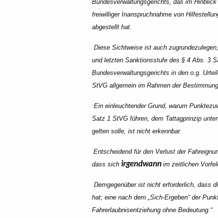
Bundesverwaltungsgerichts, das im Hinblic
freiwilliger Inanspruchnahme von Hilfestell
abgestellt hat.
Diese Sichtweise ist auch zugrundezulegen,
und letzten Sanktionsstufe des § 4 Abs. 3 
Bundesverwaltungsgerichts in den o.g. Urtei
StVG allgemein im Rahmen der Bestimmunge
Ein einleuchtender Grund, warum Punktezuwä
Satz 1 StVG führen, dem Tattagprinzip unterw
gelten solle, ist nicht erkennbar.
Entscheidend für den Verlust der Fahreignun
irgendwann
dass sich
im zeitlichen Vorf
Demgegenüber ist nicht erforderlich, dass 
hat; eine nach dem „Sich‑Ergeben“ der Punkte
Fahrerlaubnisentziehung ohne Bedeutung.“