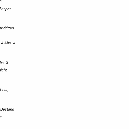
n
idungen
r dritten
 4 Abs. 4
bs. 3
nicht
 nur,
g Bestand
er