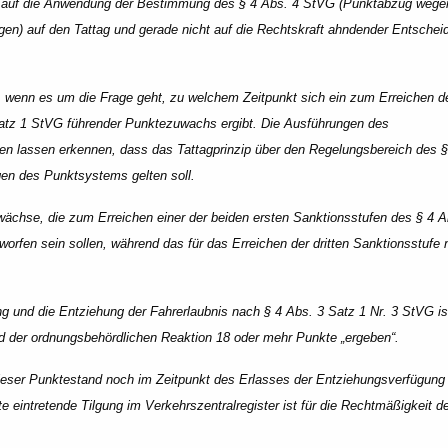
k auf die Anwendung der Bestimmung des § 4 Abs. 4 StVG (Punktabzug wege
ungen) auf den Tattag und gerade nicht auf die Rechtskraft ahndender Entsche
 wenn es um die Frage geht, zu welchem Zeitpunkt sich ein zum Erreichen de
Satz 1 StVG führender Punktezuwachs ergibt. Die Ausführungen des
len lassen erkennen, dass das Tattagprinzip über den Regelungsbereich des §
n des Punktsystems gelten soll.
chse, die zum Erreichen einer der beiden ersten Sanktionsstufen des § 4 A
orfen sein sollen, während das für das Erreichen der dritten Sanktionsstufe 
g und die Entziehung der Fahrerlaubnis nach § 4 Abs. 3 Satz 1 Nr. 3 StVG ist
eld der ordnungsbehördlichen Reaktion 18 oder mehr Punkte „ergeben“.
dieser Punktestand noch im Zeitpunkt des Erlasses der Entziehungsverfügun
 eintretende Tilgung im Verkehrszentralregister ist für die Rechtmäßigkeit d