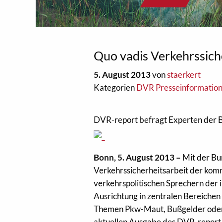
Quo vadis Verkehrssich
5. August 2013
von
staerkert
Kategorien
DVR Presseinformatio
DVR-report befragt Experten der B
Bonn, 5. August 2013 –
Mit der B
Verkehrssicherheitsarbeit der kom
verkehrspolitischen Sprechern der
Ausrichtung in zentralen Bereichen
Themen Pkw-Maut, Bußgelder oder A
aktuellen Ausgabe des DVR-report