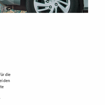
ür die
ei den
gte
r