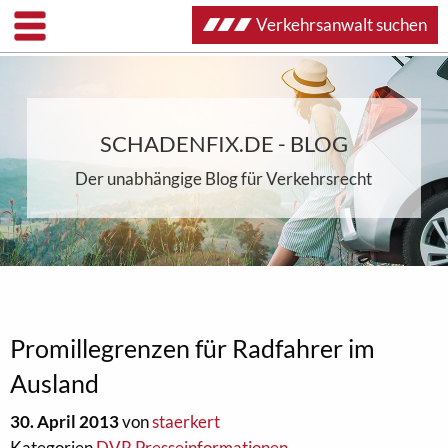
Verkehrsanwalt suchen
SCHADENFIX.DE - BLOG
Der unabhängige Blog für Verkehrsrecht
Promillegrenzen für Radfahrer im
Ausland
30. April 2013
von
staerkert
Kategorien
DVR Presseinformationen