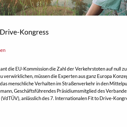
to Drive-Kongress
nen
ant die EU-Kommission die Zahl der Verkehrstoten auf null zu
zu verwirklichen, müssen die Experten aus ganz Europa Konze
 das menschliche Verhalten im Straßenverkehr in den Mittelp
ggemann, Geschäftsführendes Präsidiumsmitglied des Verbande
dTÜV), anlässlich des 7. Internationalen Fit to Drive-Kongr