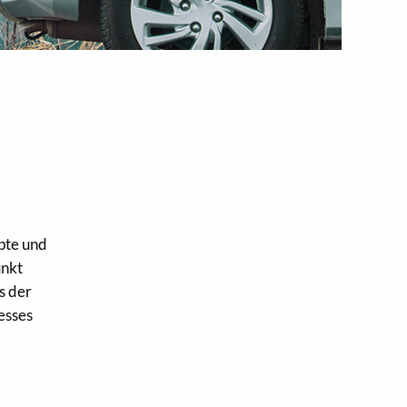
pte und
unkt
s der
esses