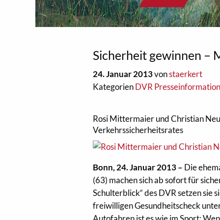
Sicherheit gewinnen – M
24. Januar 2013
von
staerkert
Kategorien
DVR Presseinformatio
Rosi Mittermaier und Christian Neu
Verkehrssicherheitsrates
Bonn, 24. Januar 2013 –
Die ehema
(63) machen sich ab sofort für siche
Schulterblick“ des DVR setzen sie s
freiwilligen Gesundheitscheck unte
Autofahren ist es wie im Sport: Wenn