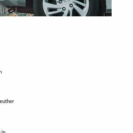
n
reuther
 in