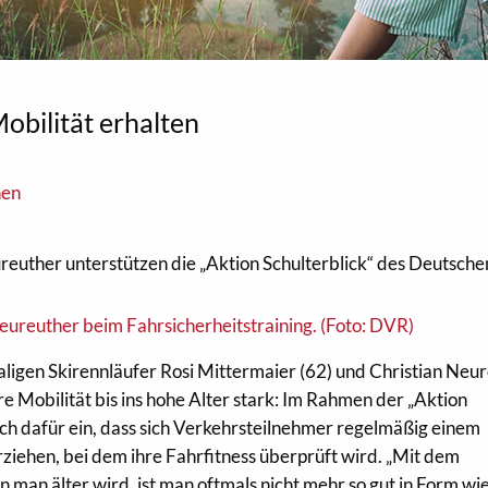
obilität erhalten
nen
reuther unterstützen die „Aktion Schulterblick“ des Deutsche
ligen Skirennläufer Rosi Mittermaier (62) und Christian Neu
re Mobilität bis ins hohe Alter stark: Im Rahmen der „Aktion
ich dafür ein, dass sich Verkehrsteilnehmer regelmäßig einem
rziehen, bei dem ihre Fahrfitness überprüft wird. „Mit dem
 man älter wird, ist man oftmals nicht mehr so gut in Form wie